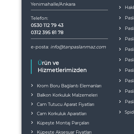
Yenimahalle/Ankara
Hak
Pasl
Telefon:
0530 112 79 43
Pasl
0312 395 81 78
Pasl
e-posta:
info@tanpaslanmaz.com
Pasl
Pasl
Ürün ve
Hizmetlerimizden
Pasl
Pasl
Krom Boru Bağlantı Elemanları
Pasl
Balkon Korkuluk Malzemeleri
Pasl
Cam Tutucu Aparat Fiyatları
Spid
Cam Korkuluk Aparatları
Küpeşte Montaj Parçaları
Küpeşte Aksesuar Fiyatları