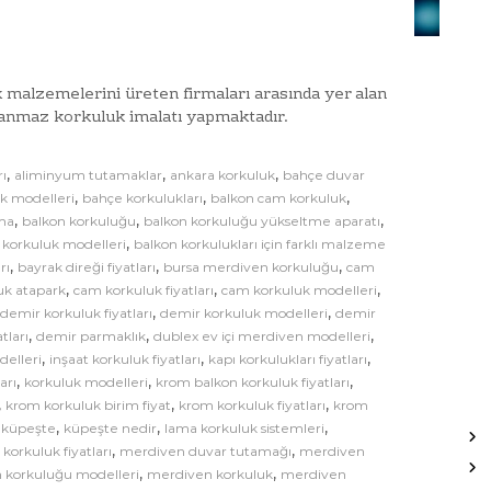
l
a
u
t
k
l
B
a
 malzemelerini üreten firmaları arasında yer alan
a
r
lanmaz korkuluk imalatı yapmaktadır.
ğ
ı
İ
l
m
,
,
,
a
rı
aliminyum tutamaklar
ankara korkuluk
bahçe duvar
a
,
,
,
k modelleri
bahçe korkulukları
balkon cam korkuluk
n
l
,
,
,
tma
balkon korkuluğu
balkon korkuluğu yükseltme aparatı
t
a
,
 korkuluk modelleri
balkon korkulukları için farklı malzeme
ı
t
,
,
,
rı
bayrak direği fiyatları
bursa merdiven korkuluğu
cam
A
ı
,
,
,
uk atapark
cam korkuluk fiyatları
cam korkuluk modelleri
p
M
,
,
,
demir korkuluk fiyatları
demir korkuluk modelleri
demir
o
a
,
,
,
tları
demir parmaklık
dublex ev içi merdiven modelleri
n
,
,
,
r
delleri
inşaat korkuluk fiyatları
kapı korkulukları fiyatları
t
,
,
,
arı
korkuluk modelleri
krom balkon korkuluk fiyatları
a
a
,
,
,
krom korkuluk birim fiyat
krom korkuluk fiyatları
krom
t
j
,
,
,
,
küpeşte
küpeşte nedir
lama korkuluk sistemleri
l
v
,
,
orkuluk fiyatları
merdiven duvar tutamağı
merdiven
a
e
,
,
 korkuluğu modelleri
merdiven korkuluk
merdiven