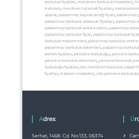
,
,
korkuluk fiyatları
merdiven korkuluk modelleri
me
,
,
trabzanı
merdiven tutamak fiyatları
metal korkul
,
,
aparat
paslanmaz bayrak direği fiyatı
paslanmaz çe
,
paslanmaz korkuluk aksesuar fiyatları
paslanmaz k
,
paslanmaz korkuluk ankara ostim
paslanmaz korku
,
paslanmaz korkuluk fiyat
paslanmaz korkuluk fiyat
,
korkuluk malzemeleri
paslanmaz korkuluk metre 
,
paslanmaz korkuluk sistemleri
paslanmaz korkuluk
,
,
demiri fiyatları
pencere korkuluğu
pencere korku
,
pencere korkuluk sistemleri
pencere korkuluk yük
,
korkuluğu fiyatları
sarı merdiven korkuluk yapan f
,
,
fiyatları
trabzan modelleri
villa pencere korkulukl
Adres:
Ü
Serhat, 1468. Cd. No:133, 06374
Cam 