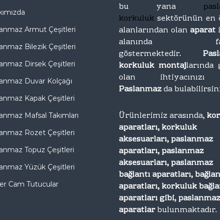
bu yana
pas
kımızda
korkuluk
sektörünün en 
alanlarından olan
aparat
anmaz Armut Çeşitleri
alanında faal
anmaz Bilezik Çeşitleri
göstermektedir.
Pas
anmaz Dirsek Çeşitleri
korkuluk montaj
larında 
olan ihtiyacını
anmaz Duvar Kolçağı
Paslanmaz
da bulabilirsin
anmaz Kapak Çeşitleri
Ürünlerimiz arasında,
ko
anmaz Mafsal Takımları
aparatları, korkuluk
anmaz Rozet Çeşitleri
aksesuarları, paslanmaz
aparatları, paslanmaz
anmaz Topuz Çeşitleri
aksesuarları, paslanmaz
anmaz Yüzük Çeşitleri
bağlantı aparatları, bağlan
er Cam Tutucular
aparatları, korkuluk bağla
aparatları gibi, paslanma
aparatlar
bulunmaktadır.