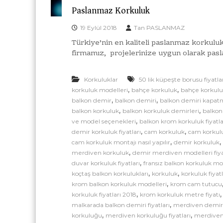
Paslanmaz Korkuluk
19 Eylül 2018
Tan PASLANMAZ
Türkiye’nin en kaliteli paslanmaz korkuluk
firmamız, projelerinize uygun olarak pas
Korkuluklar
50 lik küpeşte borusu fiyatla
,
,
korkuluk modelleri
bahçe korkuluk
bahçe korkulu
,
,
balkon demir
balkon demiri
balkon demiri kapa
,
,
balkon korkuluk
balkon korkuluk demirleri
balkon
,
ve model seçenekleri
balkon krom korkuluk fiyatla
,
,
demir korkuluk fiyatları
cam korkuluk
cam korkul
,
cam korkuluk montajı nasıl yapılır
demir korkuluk
,
merdiven korkuluk
demir merdiven modelleri fiya
,
duvar korkuluk fiyatları
fransız balkon korkuluk mo
,
,
koçtaş balkon korkulukları
korkuluk
korkuluk fiyatl
,
krom balkon korkuluk modelleri
krom cam tutucu
,
korkuluk fiyatları 2018
krom korkuluk metre fiyatı
,
malkarada balkon demiri fiyatları
merdiven demir k
,
,
korkuluğu
merdiven korkuluğu fiyatları
merdiven