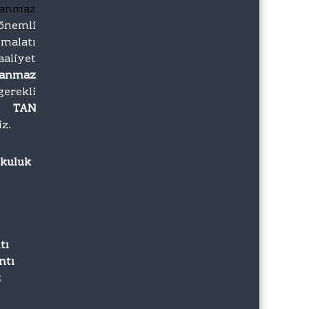
lanmaz
önemli
imalatı
iyet
lanmaz
gerekli
zı
TAN
iz.
rkuluk
tı
ntı
z