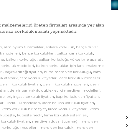
l
a
u
t
k
l
B
a
 malzemelerini üreten firmaları arasında yer alan
a
r
lanmaz korkuluk imalatı yapmaktadır.
ğ
ı
İ
l
m
,
,
,
a
rı
aliminyum tutamaklar
ankara korkuluk
bahçe duvar
a
,
,
,
k modelleri
bahçe korkulukları
balkon cam korkuluk
n
l
,
,
,
tma
balkon korkuluğu
balkon korkuluğu yükseltme aparatı
t
a
,
 korkuluk modelleri
balkon korkulukları için farklı malzeme
ı
t
,
,
,
rı
bayrak direği fiyatları
bursa merdiven korkuluğu
cam
A
ı
,
,
,
uk atapark
cam korkuluk fiyatları
cam korkuluk modelleri
p
M
,
,
,
demir korkuluk fiyatları
demir korkuluk modelleri
demir
o
a
,
,
,
tları
demir parmaklık
dublex ev içi merdiven modelleri
n
,
,
,
r
delleri
inşaat korkuluk fiyatları
kapı korkulukları fiyatları
t
,
,
,
arı
korkuluk modelleri
krom balkon korkuluk fiyatları
a
a
,
,
,
krom korkuluk birim fiyat
krom korkuluk fiyatları
krom
t
j
,
,
,
,
küpeşte
küpeşte nedir
lama korkuluk sistemleri
l
v
,
,
orkuluk fiyatları
merdiven duvar tutamağı
merdiven
a
e
,
,
 korkuluğu modelleri
merdiven korkuluk
merdiven