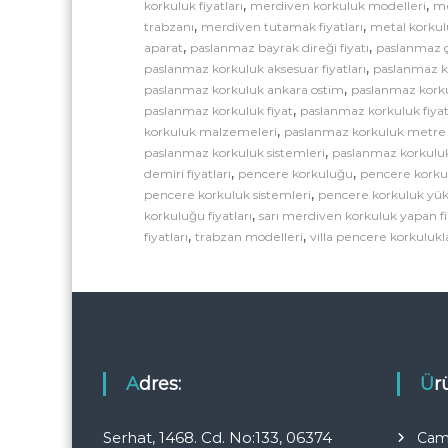
,
,
korkuluk fiyatları
merdiven korkuluk modelleri
me
,
,
trabzanı
merdiven tutamak fiyatları
metal korkul
,
,
aparat
paslanmaz bayrak direği fiyatı
paslanmaz çe
,
paslanmaz korkuluk aksesuar fiyatları
paslanmaz k
,
paslanmaz korkuluk ankara ostim
paslanmaz korku
,
paslanmaz korkuluk fiyat
paslanmaz korkuluk fiyat
,
korkuluk malzemeleri
paslanmaz korkuluk metre 
,
paslanmaz korkuluk sistemleri
paslanmaz korkuluk
,
,
demiri fiyatları
pencere korkuluğu
pencere korku
,
pencere korkuluk sistemleri
pencere korkuluk yük
,
korkuluğu fiyatları
sarı merdiven korkuluk yapan f
,
,
fiyatları
trabzan modelleri
villa pencere korkulukl
Adres:
Ü
Serhat, 1468. Cd. No:133, 06374
Cam 