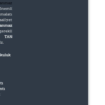
lanmaz
önemli
imalatı
iyet
lanmaz
gerekli
zı
TAN
iz.
rkuluk
tı
ntı
z