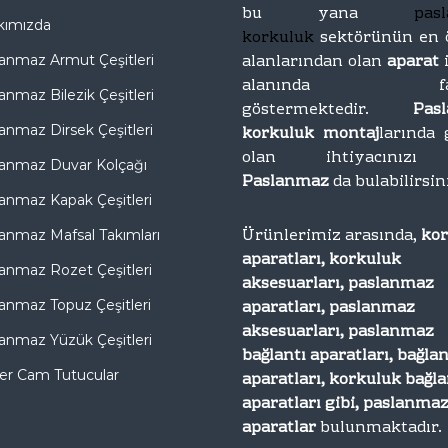
bu yana
pas
kımızda
korkuluk
sektörünün en 
alanlarından olan
aparat
anmaz Armut Çeşitleri
alanında faal
anmaz Bilezik Çeşitleri
göstermektedir.
Pas
anmaz Dirsek Çeşitleri
korkuluk montaj
larında 
olan ihtiyacını
anmaz Duvar Kolçağı
Paslanmaz
da bulabilirsin
anmaz Kapak Çeşitleri
Ürünlerimiz arasında,
ko
anmaz Mafsal Takımları
aparatları, korkuluk
anmaz Rozet Çeşitleri
aksesuarları, paslanmaz
aparatları, paslanmaz
anmaz Topuz Çeşitleri
aksesuarları, paslanmaz
anmaz Yüzük Çeşitleri
bağlantı aparatları, bağlan
er Cam Tutucular
aparatları, korkuluk bağla
aparatları gibi, paslanma
aparatlar
bulunmaktadır.