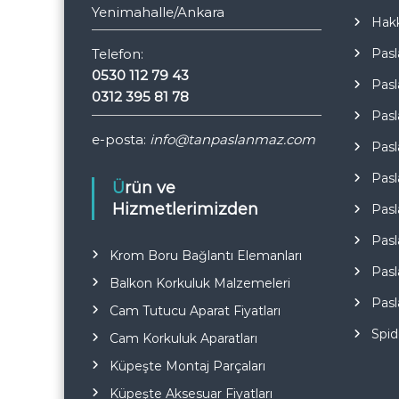
Yenimahalle/Ankara
Hak
Pasl
Telefon:
0530 112 79 43
Pasl
0312 395 81 78
Pasl
e-posta:
info@tanpaslanmaz.com
Pasl
Pasl
Ürün ve
Hizmetlerimizden
Pasl
Pasl
Krom Boru Bağlantı Elemanları
Pasl
Balkon Korkuluk Malzemeleri
Pasl
Cam Tutucu Aparat Fiyatları
Spid
Cam Korkuluk Aparatları
Küpeşte Montaj Parçaları
Küpeşte Aksesuar Fiyatları