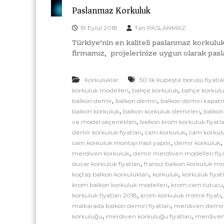
Paslanmaz Korkuluk
19 Eylül 2018
Tan PASLANMAZ
Türkiye’nin en kaliteli paslanmaz korkuluk
firmamız, projelerinize uygun olarak pas
Korkuluklar
50 lik küpeşte borusu fiyatla
,
,
korkuluk modelleri
bahçe korkuluk
bahçe korkulu
,
,
balkon demir
balkon demiri
balkon demiri kapa
,
,
balkon korkuluk
balkon korkuluk demirleri
balkon
,
ve model seçenekleri
balkon krom korkuluk fiyatla
,
,
demir korkuluk fiyatları
cam korkuluk
cam korkul
,
cam korkuluk montajı nasıl yapılır
demir korkuluk
,
merdiven korkuluk
demir merdiven modelleri fiya
,
duvar korkuluk fiyatları
fransız balkon korkuluk mo
,
,
koçtaş balkon korkulukları
korkuluk
korkuluk fiyatl
,
krom balkon korkuluk modelleri
krom cam tutucu
,
korkuluk fiyatları 2018
krom korkuluk metre fiyatı
,
malkarada balkon demiri fiyatları
merdiven demir k
,
,
korkuluğu
merdiven korkuluğu fiyatları
merdiven