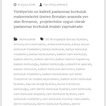
l
l
19 Eylül 2018
Tan PASLANMAZ
a
u
r
Türkiye’nin en kaliteli paslanmaz korkuluk
ı
k
malzemelerini üreten firmaları arasında yer
İ
B
alan firmamız, projelerinize uygun olarak
m
a
paslanmaz korkuluk imalatı yapmaktadır.
a
l
ğ
a
l
,
Korkuluklar
50 lik küpeşte borusu fiyatları
t
a
ı
,
,
aliminyum tutamaklar
ankara korkuluk
bahçe duvar
M
n
,
,
korkuluk modelleri
bahçe korkuluk
bahçe korkuluk
o
,
,
,
modelleri
bahçe korkulukları
balkon cam korkuluk
t
n
,
,
,
balkon demir
balkon demiri
balkon demiri kapatma
ı
t
,
,
balkon korkuluğu
balkon korkuluğu yükseltme aparatı
a
A
,
,
balkon korkuluk
balkon korkuluk demirleri
balkon
j
p
v
,
korkuluk modelleri
balkon korkulukları için farklı
a
e
,
malzeme ve model seçenekleri
balkon krom korkuluk
T
r
,
,
fiyatları
bayrak direği fiyatları
bursa merdiven
o
a
,
,
,
korkuluğu
cam demir korkuluk fiyatları
cam korkuluk
p
,
,
cam korkuluk atapark
cam korkuluk fiyatları
cam
t
t
,
,
korkuluk modelleri
cam korkuluk montajı nasıl yapılır
a
l
n
,
,
demir korkuluk
demir korkuluk fiyatları
demir