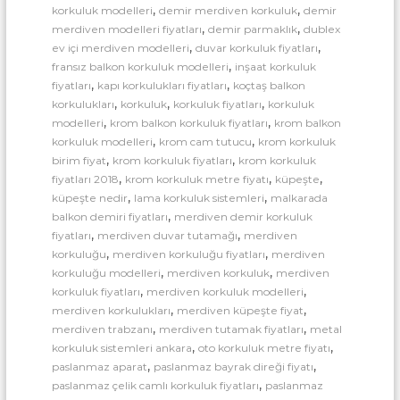
a
T
,
,
korkuluk modelleri
demir merdiven korkuluk
demir
r
i
,
,
merdiven modelleri fiyatları
demir parmaklık
dublex
c
ı
,
,
ev içi merdiven modelleri
duvar korkuluk fiyatları
a
İ
,
fransız balkon korkuluk modelleri
inşaat korkuluk
r
m
,
,
fiyatları
kapı korkulukları fiyatları
koçtaş balkon
e
t
,
,
,
korkulukları
korkuluk
korkuluk fiyatları
korkuluk
a
,
,
modelleri
krom balkon korkuluk fiyatları
krom balkon
l
,
,
korkuluk modelleri
krom cam tutucu
krom korkuluk
a
,
,
birim fiyat
krom korkuluk fiyatları
krom korkuluk
t
,
,
,
fiyatları 2018
krom korkuluk metre fiyatı
küpeşte
ı
,
,
küpeşte nedir
lama korkuluk sistemleri
malkarada
,
balkon demiri fiyatları
merdiven demir korkuluk
,
,
fiyatları
merdiven duvar tutamağı
merdiven
,
,
korkuluğu
merdiven korkuluğu fiyatları
merdiven
,
,
korkuluğu modelleri
merdiven korkuluk
merdiven
,
,
korkuluk fiyatları
merdiven korkuluk modelleri
,
,
merdiven korkulukları
merdiven küpeşte fiyat
,
,
merdiven trabzanı
merdiven tutamak fiyatları
metal
,
,
korkuluk sistemleri ankara
oto korkuluk metre fiyatı
,
,
paslanmaz aparat
paslanmaz bayrak direği fiyatı
,
paslanmaz çelik camlı korkuluk fiyatları
paslanmaz