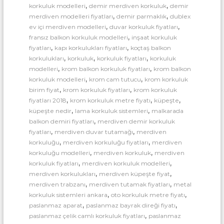
a
T
,
,
korkuluk modelleri
demir merdiven korkuluk
demir
r
i
,
,
merdiven modelleri fiyatları
demir parmaklık
dublex
c
ı
,
,
ev içi merdiven modelleri
duvar korkuluk fiyatları
a
İ
,
fransız balkon korkuluk modelleri
inşaat korkuluk
r
m
,
,
fiyatları
kapı korkulukları fiyatları
koçtaş balkon
e
t
,
,
,
korkulukları
korkuluk
korkuluk fiyatları
korkuluk
a
,
,
modelleri
krom balkon korkuluk fiyatları
krom balkon
l
,
,
korkuluk modelleri
krom cam tutucu
krom korkuluk
a
,
,
birim fiyat
krom korkuluk fiyatları
krom korkuluk
t
,
,
,
fiyatları 2018
krom korkuluk metre fiyatı
küpeşte
ı
,
,
küpeşte nedir
lama korkuluk sistemleri
malkarada
,
balkon demiri fiyatları
merdiven demir korkuluk
,
,
fiyatları
merdiven duvar tutamağı
merdiven
,
,
korkuluğu
merdiven korkuluğu fiyatları
merdiven
,
,
korkuluğu modelleri
merdiven korkuluk
merdiven
,
,
korkuluk fiyatları
merdiven korkuluk modelleri
,
,
merdiven korkulukları
merdiven küpeşte fiyat
,
,
merdiven trabzanı
merdiven tutamak fiyatları
metal
,
,
korkuluk sistemleri ankara
oto korkuluk metre fiyatı
,
,
paslanmaz aparat
paslanmaz bayrak direği fiyatı
,
paslanmaz çelik camlı korkuluk fiyatları
paslanmaz