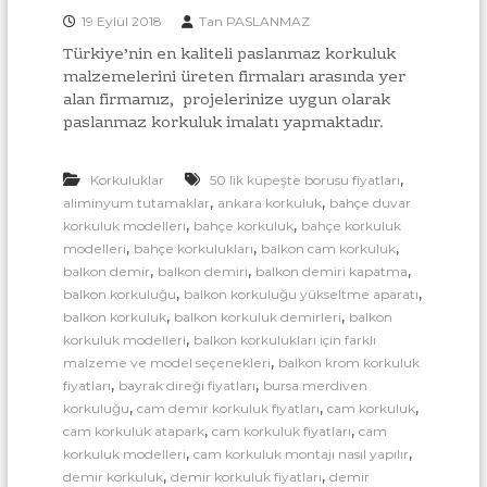
l
l
19 Eylül 2018
Tan PASLANMAZ
a
u
r
Türkiye’nin en kaliteli paslanmaz korkuluk
ı
k
malzemelerini üreten firmaları arasında yer
İ
B
alan firmamız, projelerinize uygun olarak
m
a
paslanmaz korkuluk imalatı yapmaktadır.
a
l
ğ
a
l
,
Korkuluklar
50 lik küpeşte borusu fiyatları
t
a
ı
,
,
aliminyum tutamaklar
ankara korkuluk
bahçe duvar
M
n
,
,
korkuluk modelleri
bahçe korkuluk
bahçe korkuluk
o
,
,
,
modelleri
bahçe korkulukları
balkon cam korkuluk
t
n
,
,
,
balkon demir
balkon demiri
balkon demiri kapatma
ı
t
,
,
balkon korkuluğu
balkon korkuluğu yükseltme aparatı
a
A
,
,
balkon korkuluk
balkon korkuluk demirleri
balkon
j
p
v
,
korkuluk modelleri
balkon korkulukları için farklı
a
e
,
malzeme ve model seçenekleri
balkon krom korkuluk
T
r
,
,
fiyatları
bayrak direği fiyatları
bursa merdiven
o
a
,
,
,
korkuluğu
cam demir korkuluk fiyatları
cam korkuluk
p
,
,
cam korkuluk atapark
cam korkuluk fiyatları
cam
t
t
,
,
korkuluk modelleri
cam korkuluk montajı nasıl yapılır
a
l
n
,
,
demir korkuluk
demir korkuluk fiyatları
demir