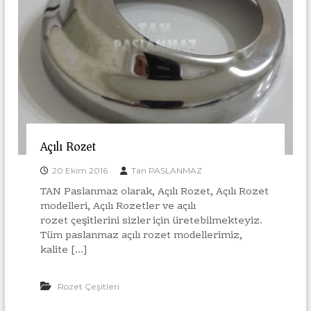
a
T
r
i
c
ı
a
İ
r
m
e
t
a
l
a
t
Açılı Rozet
ı
20 Ekim 2016
Tan PASLANMAZ
TAN Paslanmaz olarak, Açılı Rozet, Açılı Rozet
modelleri, Açılı Rozetler ve açılı
rozet çeşitlerini sizler için üretebilmekteyiz.
Tüm paslanmaz açılı rozet modellerimiz,
kalite […]
Rozet Çeşitleri