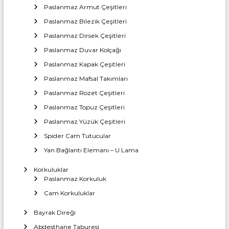
a
T
Paslanmaz Armut Çeşitleri
r
i
Paslanmaz Bilezik Çeşitleri
c
ı
a
Paslanmaz Dirsek Çeşitleri
İ
r
m
e
Paslanmaz Duvar Kolçağı
t
a
Paslanmaz Kapak Çeşitleri
l
Paslanmaz Mafsal Takımları
a
Paslanmaz Rozet Çeşitleri
t
Paslanmaz Topuz Çeşitleri
ı
Paslanmaz Yüzük Çeşitleri
Spider Cam Tutucular
Yan Bağlantı Elemanı – U Lama
Korkuluklar
Paslanmaz Korkuluk
Cam Korkuluklar
Bayrak Direği
Abdesthane Taburesi