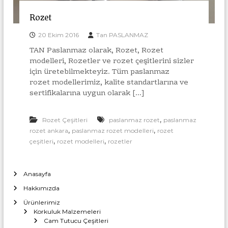
l
l
a
Rozet
u
r
ı
k
20 Ekim 2016
Tan PASLANMAZ
İ
B
m
TAN Paslanmaz olarak, Rozet, Rozet
a
a
modelleri, Rozetler ve rozet çeşitlerini sizler
l
ğ
için üretebilmekteyiz. Tüm paslanmaz
a
l
rozet modellerimiz, kalite standartlarına ve
t
sertifikalarına uygun olarak […]
a
ı
M
n
o
t
,
Rozet Çeşitleri
paslanmaz rozet
paslanmaz
n
ı
,
,
rozet ankara
paslanmaz rozet modelleri
rozet
t
a
,
,
çeşitleri
rozet modelleri
rozetler
A
j
p
v
a
e
Anasayfa
T
r
o
Hakkımızda
a
p
Ürünlerimiz
t
t
Korkuluk Malzemeleri
a
l
Cam Tutucu Çeşitleri
n