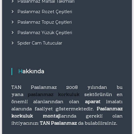
Paslanmaz Mafsal Takımları
Paslanmaz Rozet Çeşitleri
Paslanmaz Topuz Çeşitleri
Paslanmaz Yüzük Çeşitleri
Spider Cam Tutucular
Hakkında
TAN Paslanmaz 2008 yılından bu
yana
paslanmaz korkuluk
sektörünün en
önemli alanlarından olan
aparat
imalatı
alanında faaliyet göstermektedir.
Paslanmaz
korkuluk montaj
larında gerekli olan
ihtiyacınızı
TAN Paslanmaz
da bulabilirsiniz.