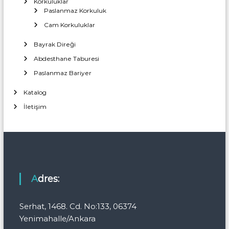
Korkuluklar
Paslanmaz Korkuluk
Cam Korkuluklar
Bayrak Direği
Abdesthane Taburesi
Paslanmaz Bariyer
Katalog
İletişim
Adres:
Serhat, 1468. Cd. No:133, 06374
Yenimahalle/Ankara