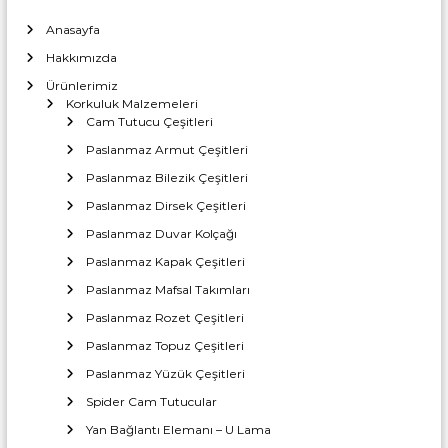
a
T
r
i
Anasayfa
c
ı
Hakkımızda
a
İ
r
Ürünlerimiz
m
e
Korkuluk Malzemeleri
t
a
Cam Tutucu Çeşitleri
l
Paslanmaz Armut Çeşitleri
a
Paslanmaz Bilezik Çeşitleri
t
Paslanmaz Dirsek Çeşitleri
ı
Paslanmaz Duvar Kolçağı
Paslanmaz Kapak Çeşitleri
Paslanmaz Mafsal Takımları
Paslanmaz Rozet Çeşitleri
Paslanmaz Topuz Çeşitleri
Paslanmaz Yüzük Çeşitleri
Spider Cam Tutucular
Yan Bağlantı Elemanı – U Lama