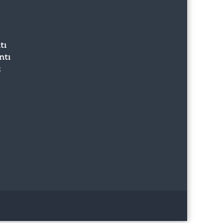
tı
ntı
z