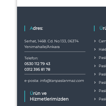
Adres:
Ü
Serhat, 1468. Cd. No:133, 06374
Cam 
Yenimahalle/Ankara
Hak
Pasl
Telefon:
0530 112 79 43
Pasl
0312 395 81 78
Pasl
e-posta:
info@tanpaslanmaz.com
Pasl
Pasl
Ürün ve
Hizmetlerimizden
Pasl