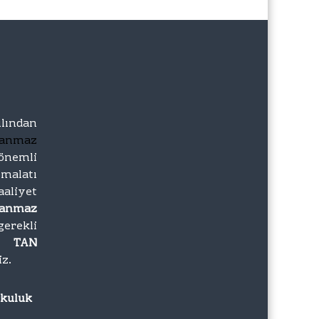
lından
lanmaz
önemli
imalatı
iyet
lanmaz
gerekli
zı
TAN
iz.
rkuluk