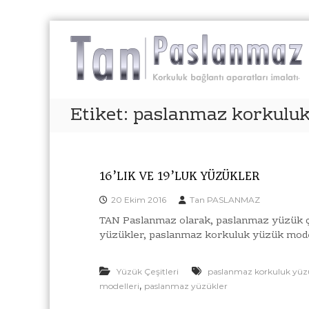
İ
ç
e
r
i
ğ
Etiket:
paslanmaz korkuluk
e
g
e
ç
16’LIK VE 19’LUK YÜZÜKLER
20 Ekim 2016
Tan PASLANMAZ
TAN Paslanmaz olarak, paslanmaz yüzük ç
yüzükler, paslanmaz korkuluk yüzük model
Yüzük Çeşitleri
paslanmaz korkuluk yüz
,
modelleri
paslanmaz yüzükler