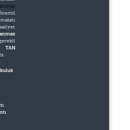
lanmaz
önemli
imalatı
iyet
lanmaz
gerekli
zı
TAN
iz.
rkuluk
tı
ntı
z