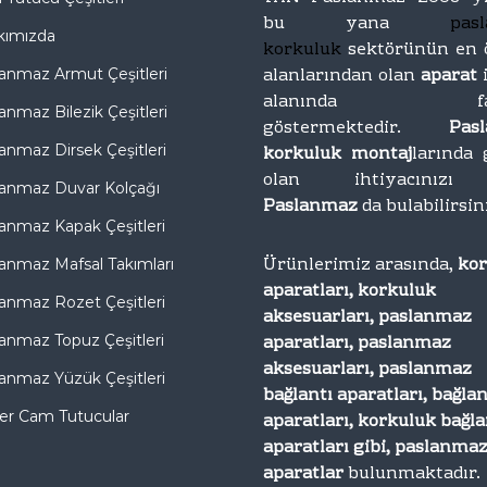
bu yana
pas
kımızda
korkuluk
sektörünün en 
alanlarından olan
aparat
anmaz Armut Çeşitleri
alanında faal
anmaz Bilezik Çeşitleri
göstermektedir.
Pas
anmaz Dirsek Çeşitleri
korkuluk montaj
larında 
olan ihtiyacını
anmaz Duvar Kolçağı
Paslanmaz
da bulabilirsin
anmaz Kapak Çeşitleri
Ürünlerimiz arasında,
ko
anmaz Mafsal Takımları
aparatları, korkuluk
anmaz Rozet Çeşitleri
aksesuarları, paslanmaz
aparatları, paslanmaz
anmaz Topuz Çeşitleri
aksesuarları, paslanmaz
anmaz Yüzük Çeşitleri
bağlantı aparatları, bağlan
er Cam Tutucular
aparatları, korkuluk bağla
aparatları gibi, paslanma
aparatlar
bulunmaktadır.