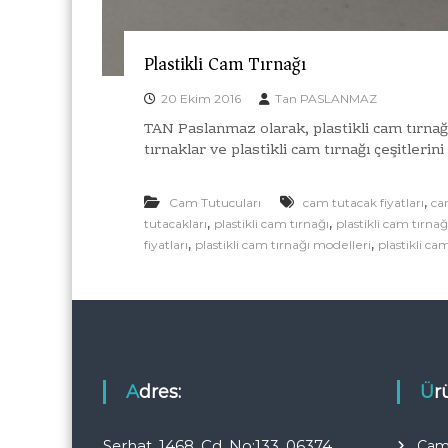
Plastikli Cam Tırnağı
20 Ekim 2016
Tan PASLANMAZ
TAN Paslanmaz olarak, plastikli cam tırnağı,
tırnaklar ve plastikli cam tırnağı çeşitler
,
Cam Tutucuları
cam tutacak fiyatları
ca
,
,
tutacakları
plastikli cam tırnağı
plastikli cam tırna
,
,
fiyatları
plastikli cam tırnağı modelleri
plastikli ca
Adres:
Ü
Serhat, 1468. Cd. No:133, 06374
Cam 