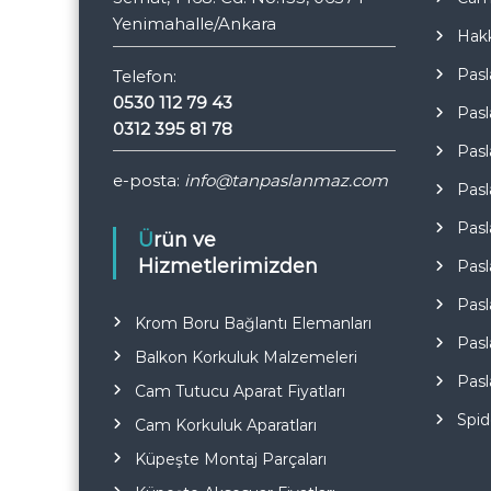
Yenimahalle/Ankara
Hak
Pasl
Telefon:
0530 112 79 43
Pasl
0312 395 81 78
Pasl
e-posta:
info@tanpaslanmaz.com
Pasl
Pasl
Ürün ve
Hizmetlerimizden
Pasl
Pasl
Krom Boru Bağlantı Elemanları
Pasl
Balkon Korkuluk Malzemeleri
Pasl
Cam Tutucu Aparat Fiyatları
Spid
Cam Korkuluk Aparatları
Küpeşte Montaj Parçaları