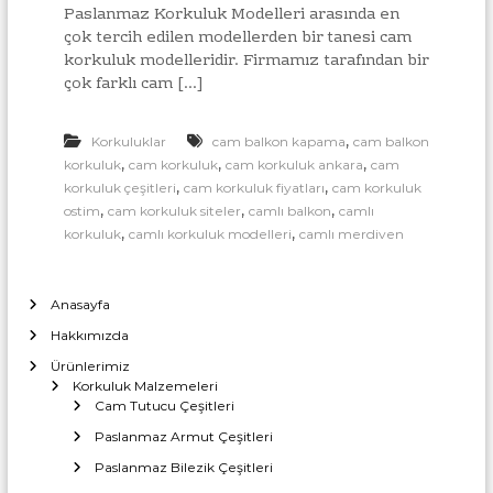
l
Paslanmaz Korkuluk Modelleri arasında en
l
a
çok tercih edilen modellerden bir tanesi cam
u
r
korkuluk modelleridir. Firmamız tarafından bir
ı
k
çok farklı cam […]
İ
B
m
a
a
,
Korkuluklar
cam balkon kapama
cam balkon
l
ğ
,
,
,
a
korkuluk
cam korkuluk
cam korkuluk ankara
cam
l
t
,
,
korkuluk çeşitleri
cam korkuluk fiyatları
cam korkuluk
a
ı
,
,
,
ostim
cam korkuluk siteler
camlı balkon
camlı
M
n
,
,
korkuluk
camlı korkuluk modelleri
camlı merdiven
o
t
n
ı
t
a
Anasayfa
A
j
p
Hakkımızda
v
a
e
Ürünlerimiz
T
r
Korkuluk Malzemeleri
o
Cam Tutucu Çeşitleri
a
p
Paslanmaz Armut Çeşitleri
t
t
a
l
Paslanmaz Bilezik Çeşitleri
n