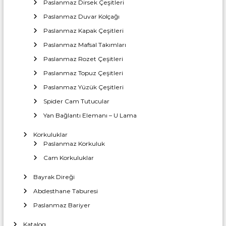
a
Paslanmaz Dirsek Çeşitleri
T
r
i
Paslanmaz Duvar Kolçağı
c
ı
a
Paslanmaz Kapak Çeşitleri
İ
r
Paslanmaz Mafsal Takımları
m
e
t
Paslanmaz Rozet Çeşitleri
a
l
Paslanmaz Topuz Çeşitleri
a
Paslanmaz Yüzük Çeşitleri
t
Spider Cam Tutucular
ı
Yan Bağlantı Elemanı – U Lama
Korkuluklar
Paslanmaz Korkuluk
Cam Korkuluklar
Bayrak Direği
Abdesthane Taburesi
Paslanmaz Bariyer
Katalog