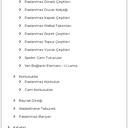
a
Paslanmaz Dirsek Çeşitleri
T
r
z
i
Paslanmaz Duvar Kolçağı
c
ı
a
Paslanmaz Kapak Çeşitleri
i
İ
r
Paslanmaz Mafsal Takımları
m
e
n
t
Paslanmaz Rozet Çeşitleri
a
l
Paslanmaz Topuz Çeşitleri
m
a
Paslanmaz Yüzük Çeşitleri
t
Spider Cam Tutucular
e
ı
Yan Bağlantı Elemanı – U Lama
s
Korkuluklar
Paslanmaz Korkuluk
i
Cam Korkuluklar
Bayrak Direği
Abdesthane Taburesi
Paslanmaz Bariyer
Katalog