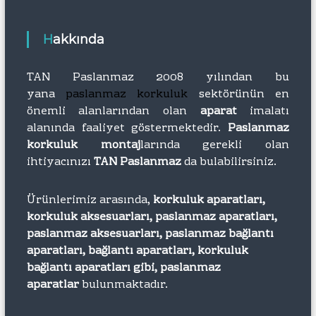
Hakkında
TAN Paslanmaz 2008 yılından bu
yana
paslanmaz korkuluk
sektörünün en
önemli alanlarından olan
aparat
imalatı
alanında faaliyet göstermektedir.
Paslanmaz
korkuluk montaj
larında gerekli olan
ihtiyacınızı
TAN Paslanmaz
da bulabilirsiniz.
Ürünlerimiz arasında,
korkuluk aparatları,
korkuluk aksesuarları, paslanmaz aparatları,
paslanmaz aksesuarları, paslanmaz bağlantı
aparatları, bağlantı aparatları, korkuluk
bağlantı aparatları gibi, paslanmaz
aparatlar
bulunmaktadır.