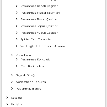
z
a
T
r
Paslanmaz Kapak Çeşitleri
i
i
c
ı
Paslanmaz Mafsal Takımları
a
İ
n
r
Paslanmaz Rozet Çeşitleri
m
e
Paslanmaz Topuz Çeşitleri
t
a
m
Paslanmaz Yüzük Çeşitleri
l
Spider Cam Tutucular
a
e
t
Yan Bağlantı Elemanı – U Lama
s
ı
Korkuluklar
Paslanmaz Korkuluk
i
Cam Korkuluklar
Bayrak Direği
Abdesthane Taburesi
Paslanmaz Bariyer
Katalog
İletişim