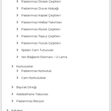
a
Paslanmaz Dirsek Çeşitleri
T
r
z
i
Paslanmaz Duvar Kolçağı
c
ı
a
Paslanmaz Kapak Çeşitleri
i
İ
r
Paslanmaz Mafsal Takımları
m
e
n
t
Paslanmaz Rozet Çeşitleri
a
l
Paslanmaz Topuz Çeşitleri
m
a
Paslanmaz Yüzük Çeşitleri
t
Spider Cam Tutucular
e
ı
Yan Bağlantı Elemanı – U Lama
s
Korkuluklar
Paslanmaz Korkuluk
i
Cam Korkuluklar
Bayrak Direği
Abdesthane Taburesi
Paslanmaz Bariyer
Katalog