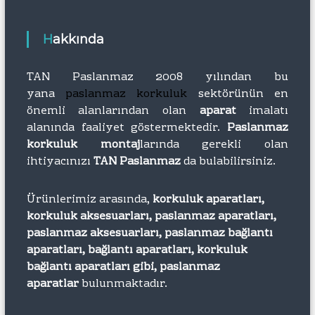
Hakkında
TAN Paslanmaz 2008 yılından bu
yana
paslanmaz korkuluk
sektörünün en
önemli alanlarından olan
aparat
imalatı
alanında faaliyet göstermektedir.
Paslanmaz
korkuluk montaj
larında gerekli olan
ihtiyacınızı
TAN Paslanmaz
da bulabilirsiniz.
Ürünlerimiz arasında,
korkuluk aparatları,
korkuluk aksesuarları, paslanmaz aparatları,
paslanmaz aksesuarları, paslanmaz bağlantı
aparatları, bağlantı aparatları, korkuluk
bağlantı aparatları gibi, paslanmaz
aparatlar
bulunmaktadır.