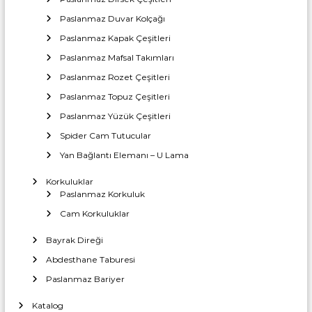
a
T
z
r
i
Paslanmaz Duvar Kolçağı
c
ı
Paslanmaz Kapak Çeşitleri
a
i
İ
r
Paslanmaz Mafsal Takımları
m
e
n
Paslanmaz Rozet Çeşitleri
t
a
Paslanmaz Topuz Çeşitleri
l
m
a
Paslanmaz Yüzük Çeşitleri
t
Spider Cam Tutucular
e
ı
Yan Bağlantı Elemanı – U Lama
s
Korkuluklar
Paslanmaz Korkuluk
i
Cam Korkuluklar
Bayrak Direği
Abdesthane Taburesi
Paslanmaz Bariyer
Katalog