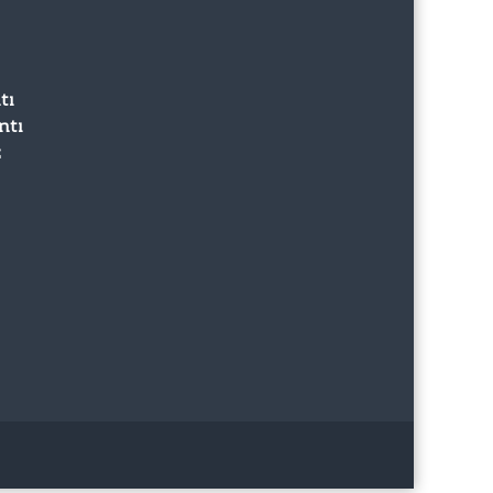
tı
ntı
z