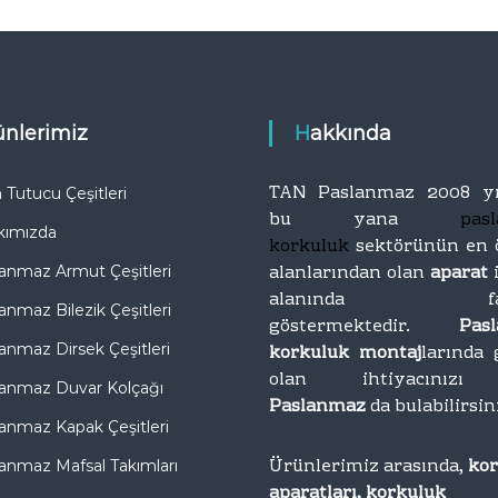
r
T
o
ı
p
İ
t
m
a
a
n
rünlerimiz
Hakkında
l
T
a
i
t
c
TAN Paslanmaz 2008 yı
Tutucu Çeşitleri
a
ı
bu yana
pas
kımızda
r
korkuluk
sektörünün en 
e
alanlarından olan
aparat
anmaz Armut Çeşitleri
t
alanında faal
anmaz Bilezik Çeşitleri
göstermektedir.
Pas
anmaz Dirsek Çeşitleri
korkuluk montaj
larında 
olan ihtiyacını
anmaz Duvar Kolçağı
Paslanmaz
da bulabilirsin
anmaz Kapak Çeşitleri
Ürünlerimiz arasında,
ko
anmaz Mafsal Takımları
aparatları, korkuluk