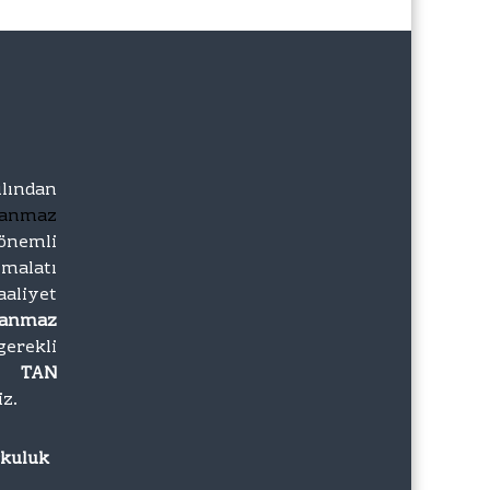
lından
lanmaz
önemli
imalatı
iyet
lanmaz
gerekli
zı
TAN
iz.
rkuluk