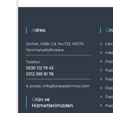
n
m
e
Adres:
Ü
s
Serhat, 1468. Cd. No:133, 06374
Cam 
i
Yenimahalle/Ankara
Hak
Pasl
Telefon:
0530 112 79 43
Pasl
0312 395 81 78
Pasl
e-posta:
info@tanpaslanmaz.com
Pasl
Pasl
Ürün ve
Hizmetlerimizden
Pasl