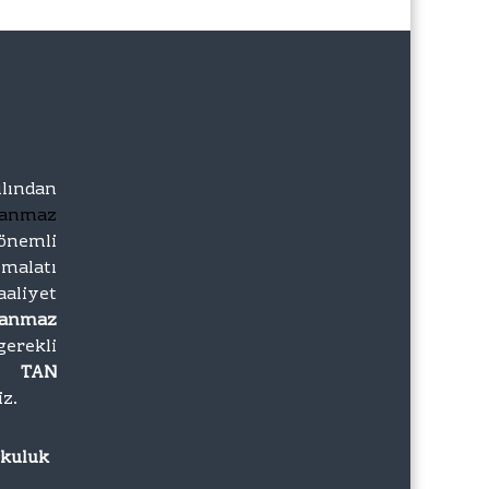
lından
lanmaz
önemli
imalatı
iyet
lanmaz
gerekli
zı
TAN
iz.
rkuluk