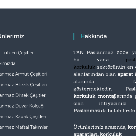
r
T
o
ı
p
İ
t
m
a
a
n
rünlerimiz
Hakkında
l
T
a
i
t
c
TAN Paslanmaz 2008 yı
Tutucu Çeşitleri
a
ı
bu yana
pas
kımızda
r
korkuluk
sektörünün en 
e
alanlarından olan
aparat
anmaz Armut Çeşitleri
t
alanında faal
anmaz Bilezik Çeşitleri
göstermektedir.
Pas
anmaz Dirsek Çeşitleri
korkuluk montaj
larında 
olan ihtiyacını
anmaz Duvar Kolçağı
Paslanmaz
da bulabilirsin
anmaz Kapak Çeşitleri
Ürünlerimiz arasında,
ko
anmaz Mafsal Takımları
aparatları, korkuluk