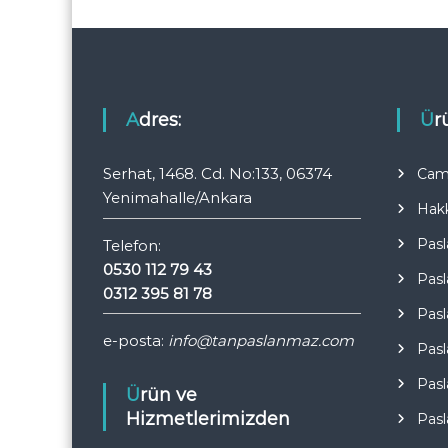
n
m
e
Adres:
Ü
s
Serhat, 1468. Cd. No:133, 06374
Cam 
i
Yenimahalle/Ankara
Hak
Pasl
Telefon:
0530 112 79 43
Pasl
0312 395 81 78
Pasl
e-posta:
info@tanpaslanmaz.com
Pasl
Pasl
Ürün ve
Hizmetlerimizden
Pasl