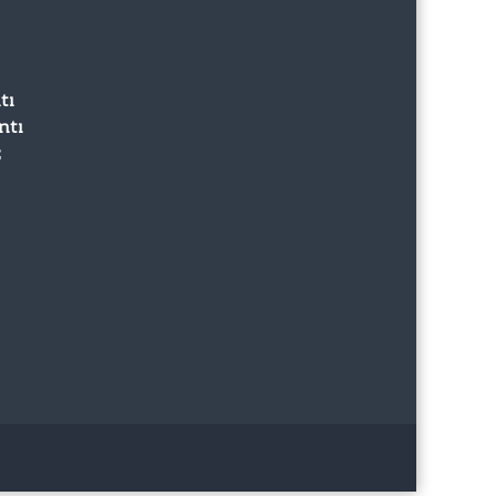
tı
ntı
z