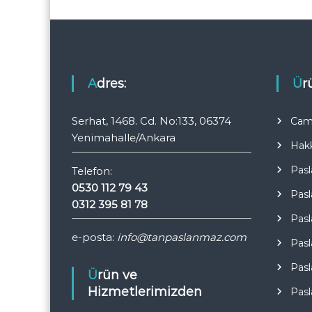
n
m
e
Adres:
Ü
s
Serhat, 1468. Cd. No:133, 06374
Cam 
i
Yenimahalle/Ankara
Hak
Pasl
Telefon:
0530 112 79 43
Pasl
0312 395 81 78
Pasl
e-posta:
info@tanpaslanmaz.com
Pasl
Pasl
Ürün ve
Hizmetlerimizden
Pasl