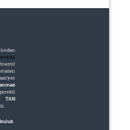
lından
lanmaz
önemli
imalatı
iyet
lanmaz
gerekli
zı
TAN
iz.
rkuluk