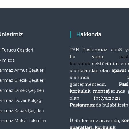
r
T
o
ı
p
İ
t
m
a
a
n
rünlerimiz
Hakkında
l
T
a
i
t
c
TAN Paslanmaz 2008 yı
Tutucu Çeşitleri
a
ı
bu yana
pas
kımızda
r
korkuluk
sektörünün en 
e
alanlarından olan
aparat
anmaz Armut Çeşitleri
t
alanında faal
anmaz Bilezik Çeşitleri
göstermektedir.
Pas
anmaz Dirsek Çeşitleri
korkuluk montaj
larında 
olan ihtiyacını
anmaz Duvar Kolçağı
Paslanmaz
da bulabilirsin
anmaz Kapak Çeşitleri
Ürünlerimiz arasında,
ko
anmaz Mafsal Takımları
aparatları, korkuluk