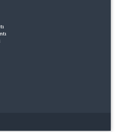
tı
ntı
z