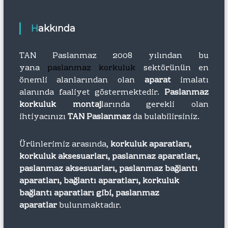
Hakkında
TAN Paslanmaz 2008 yılından bu
yana
paslanmaz korkuluk
sektörünün en
önemli alanlarından olan
aparat
imalatı
alanında faaliyet göstermektedir.
Paslanmaz
korkuluk montaj
larında gerekli olan
ihtiyacınızı
TAN Paslanmaz
da bulabilirsiniz.
Ürünlerimiz arasında,
korkuluk aparatları,
korkuluk aksesuarları, paslanmaz aparatları,
paslanmaz aksesuarları, paslanmaz bağlantı
aparatları, bağlantı aparatları, korkuluk
bağlantı aparatları gibi, paslanmaz
aparatlar
bulunmaktadır.