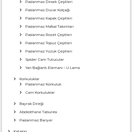
a
Paslanmaz Dirsek Çeşitleri
T
r
z
i
Paslanmaz Duvar Kolçağı
c
ı
a
Paslanmaz Kapak Çeşitleri
i
İ
r
Paslanmaz Mafsal Takımları
m
e
n
t
Paslanmaz Rozet Çeşitleri
a
l
Paslanmaz Topuz Çeşitleri
m
a
Paslanmaz Yüzük Çeşitleri
t
Spider Cam Tutucular
e
ı
Yan Bağlantı Elemanı – U Lama
s
Korkuluklar
Paslanmaz Korkuluk
i
Cam Korkuluklar
Bayrak Direği
Abdesthane Taburesi
Paslanmaz Bariyer
Katalog