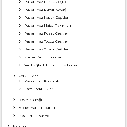
a
Paslanmaz Dirsek Çeşitleri
T
r
z
i
Paslanmaz Duvar Kolçağı
c
ı
a
Paslanmaz Kapak Çeşitleri
i
İ
r
Paslanmaz Mafsal Takımları
m
e
n
t
Paslanmaz Rozet Çeşitleri
a
l
Paslanmaz Topuz Çeşitleri
m
a
Paslanmaz Yüzük Çeşitleri
t
Spider Cam Tutucular
e
ı
Yan Bağlantı Elemanı – U Lama
s
Korkuluklar
Paslanmaz Korkuluk
i
Cam Korkuluklar
Bayrak Direği
Abdesthane Taburesi
Paslanmaz Bariyer
Katalog