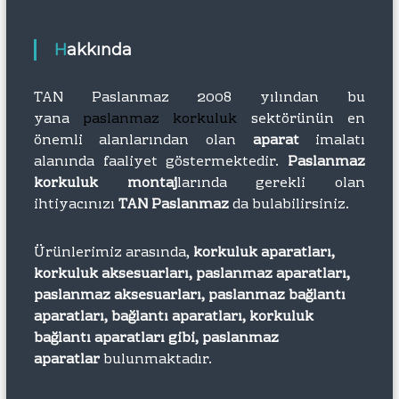
Hakkında
TAN Paslanmaz 2008 yılından bu
yana
paslanmaz korkuluk
sektörünün en
önemli alanlarından olan
aparat
imalatı
alanında faaliyet göstermektedir.
Paslanmaz
korkuluk montaj
larında gerekli olan
ihtiyacınızı
TAN Paslanmaz
da bulabilirsiniz.
Ürünlerimiz arasında,
korkuluk aparatları,
korkuluk aksesuarları, paslanmaz aparatları,
paslanmaz aksesuarları, paslanmaz bağlantı
aparatları, bağlantı aparatları, korkuluk
bağlantı aparatları gibi, paslanmaz
aparatlar
bulunmaktadır.