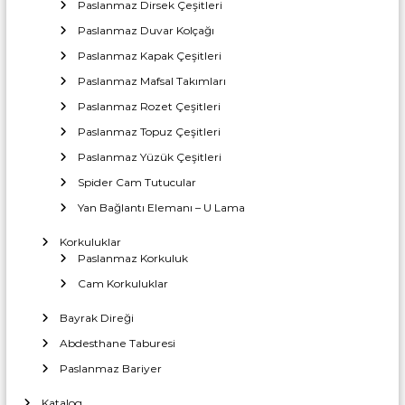
a
Paslanmaz Dirsek Çeşitleri
T
r
z
i
Paslanmaz Duvar Kolçağı
c
ı
a
Paslanmaz Kapak Çeşitleri
i
İ
r
Paslanmaz Mafsal Takımları
m
e
n
t
Paslanmaz Rozet Çeşitleri
a
l
Paslanmaz Topuz Çeşitleri
m
a
Paslanmaz Yüzük Çeşitleri
t
Spider Cam Tutucular
e
ı
Yan Bağlantı Elemanı – U Lama
s
Korkuluklar
Paslanmaz Korkuluk
i
Cam Korkuluklar
Bayrak Direği
Abdesthane Taburesi
Paslanmaz Bariyer
Katalog