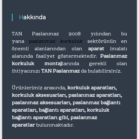
Hakkında
TAN Paslanmaz 2008 yılından bu
yana
paslanmaz korkuluk
sektörünün en
önemli alanlarından olan
aparat
imalatı
alanında faaliyet göstermektedir.
Paslanmaz
korkuluk montaj
larında gerekli olan
ihtiyacınızı
TAN Paslanmaz
da bulabilirsiniz.
Ürünlerimiz arasında,
korkuluk aparatları,
korkuluk aksesuarları, paslanmaz aparatları,
paslanmaz aksesuarları, paslanmaz bağlantı
aparatları, bağlantı aparatları, korkuluk
bağlantı aparatları gibi, paslanmaz
aparatlar
bulunmaktadır.