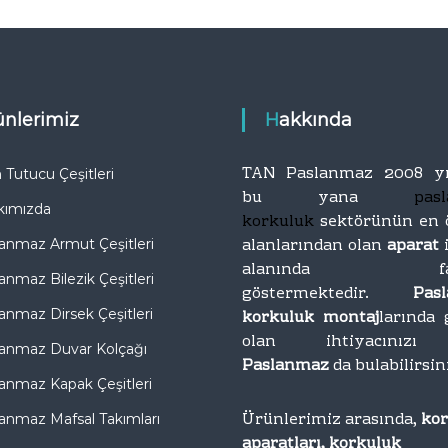
r
T
o
ı
p
İ
t
m
a
a
n
rünlerimiz
Hakkında
l
T
a
i
t
c
TAN Paslanmaz 2008 yı
Tutucu Çeşitleri
a
ı
bu yana
pas
kımızda
r
korkuluk
sektörünün en 
e
alanlarından olan
aparat
anmaz Armut Çeşitleri
t
alanında faal
anmaz Bilezik Çeşitleri
göstermektedir.
Pas
anmaz Dirsek Çeşitleri
korkuluk montaj
larında 
olan ihtiyacını
anmaz Duvar Kolçağı
Paslanmaz
da bulabilirsin
anmaz Kapak Çeşitleri
Ürünlerimiz arasında,
ko
anmaz Mafsal Takımları
aparatları, korkuluk