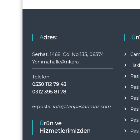
Adres:
Ü
Serhat, 1468. Cd. No:133, 06374
Cam 
Yenimahalle/Ankara
Hak
Pasl
Telefon:
0530 112 79 43
Pasl
0312 395 81 78
Pasl
e-posta:
info@tanpaslanmaz.com
Pasl
Pasl
Ürün ve
Hizmetlerimizden
Pasl