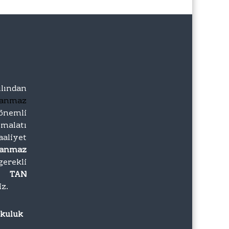
lından
lanmaz
önemli
imalatı
iyet
lanmaz
gerekli
zı
TAN
iz.
rkuluk