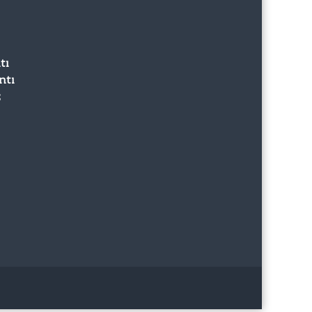
tı
ntı
z