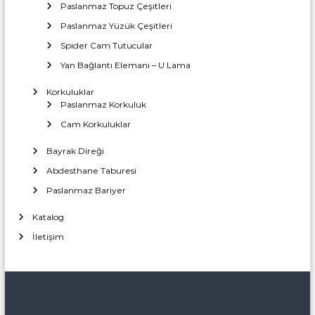
a
T
Paslanmaz Topuz Çeşitleri
r
i
Paslanmaz Yüzük Çeşitleri
c
ı
a
Spider Cam Tutucular
İ
r
Yan Bağlantı Elemanı – U Lama
m
e
t
a
Korkuluklar
l
Paslanmaz Korkuluk
a
Cam Korkuluklar
t
ı
Bayrak Direği
Abdesthane Taburesi
Paslanmaz Bariyer
Katalog
İletişim