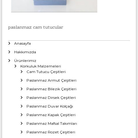
l
l
a
u
r
ı
k
İ
paslanmaz cam tutucular
B
m
a
a
l
ğ
Anasayfa
a
l
t
Hakkımızda
a
ı
Ürünlerimiz
M
n
Korkuluk Malzemeleri
o
t
Cam Tutucu Çeşitleri
n
ı
t
Paslanmaz Armut Çeşitleri
a
A
Paslanmaz Bilezik Çeşitleri
j
p
v
Paslanmaz Dirsek Çeşitleri
a
e
Paslanmaz Duvar Kolçağı
T
r
o
Paslanmaz Kapak Çeşitleri
a
p
t
Paslanmaz Mafsal Takımları
t
a
l
Paslanmaz Rozet Çeşitleri
n